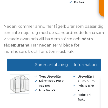
Fri frakt
K
Nedan kommer ännu fler fågelburar som passar dig
som inte nöjer dig med de standardmodellerna som
vi visade ovan och vill ha dem större och
bästa
fågelburarna
. Här nedan ser vi både för
inomhusbruk och för utomhusbruk.
Sammanfattning
Information
Typ: Utevoljär
Utevoljär i
Mått: 183 x 178 x
aluminium
194 cm
Pris: 4 879
Hos VidaXL
kr
Frakt: Fri
frakt