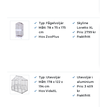
Typ: Fågelvoljär
Skyline
Mått: 78 x 75 x 175
Loretto XL
cm
Pris: 2799 kr
Hos ZooPlus
Fraktfritt
Typ: Utevoljär
Utevoljär i
Mått: 178 x 122 x
aluminium
194 cm
Pris: 3 409
Hos VidaXL
kr
Fraktfritt