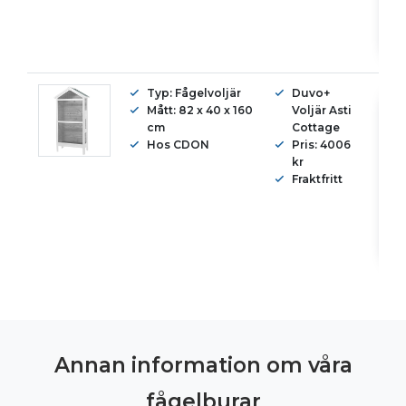
Typ: Fågelvoljär
Duvo+
Mått: 82 x 40 x 160
Voljär Asti
cm
Cottage
Hos CDON
Pris: 4006
kr
Fraktfritt
Annan information om våra
fågelburar