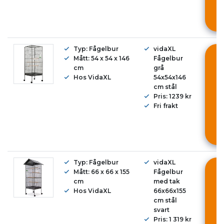
K
Typ: Fågelbur
vidaXL
M
Mått: 54 x 54 x 146
Fågelbur
cm
grå
Hos VidaXL
54x54x146
i
cm stål
Pris: 1239 kr
Fri frakt
K
Typ: Fågelbur
vidaXL
M
Mått: 66 x 66 x 155
Fågelbur
cm
med tak
Hos VidaXL
66x66x155
i
cm stål
svart
Pris: 1 319 kr