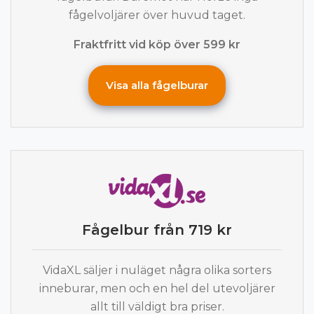
fågelvoljärer över huvud taget.
Fraktfritt vid köp över 599 kr
Visa alla fågelburar
Fågelbur från 719 kr
VidaXL säljer i nuläget några olika sorters
inneburar, men och en hel del utevoljärer
allt till väldigt bra priser.