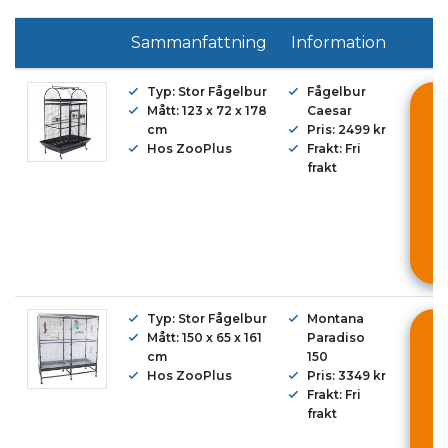
Sammanfattning
Information
Typ: Stor Fågelbur
Fågelbur
M
Mått: 123 x 72 x 178
Caesar
cm
Pris: 2499 kr
Hos ZooPlus
Frakt: Fri
i
frakt
K
Typ: Stor Fågelbur
Montana
M
Mått: 150 x 65 x 161
Paradiso
cm
150
Hos ZooPlus
Pris: 3349 kr
i
Frakt: Fri
frakt