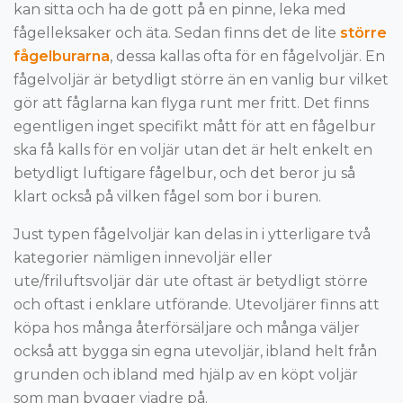
kan sitta och ha de gott på en pinne, leka med
fågelleksaker och äta. Sedan finns det de lite
större
fågelburarna
, dessa kallas ofta för en fågelvoljär. En
fågelvoljär är betydligt större än en vanlig bur vilket
gör att fåglarna kan flyga runt mer fritt. Det finns
egentligen inget specifikt mått för att en fågelbur
ska få kalls för en voljär utan det är helt enkelt en
betydligt luftigare fågelbur, och det beror ju så
klart också på vilken fågel som bor i buren.
Just typen fågelvoljär kan delas in i ytterligare två
kategorier nämligen innevoljär eller
ute/friluftsvoljär där ute oftast är betydligt större
och oftast i enklare utförande. Utevoljärer finns att
köpa hos många återförsäljare och många väljer
också att bygga sin egna utevoljär, ibland helt från
grunden och ibland med hjälp av en köpt voljär
som man bygger viadre på.